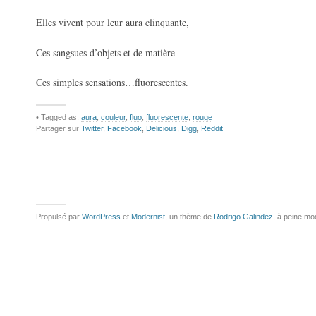
Elles vivent pour leur aura clinquante,
Ces sangsues d’objets et de matière
Ces simples sensations…fluorescentes.
• Tagged as:
aura
,
couleur
,
fluo
,
fluorescente
,
rouge
Partager sur
Twitter
,
Facebook
,
Delicious
,
Digg
,
Reddit
Propulsé par
WordPress
et
Modernist
, un thème de
Rodrigo Galindez
, à peine mo