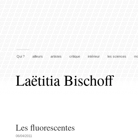
Qui ?
ailleurs
artistes
critique
intérieur
les sciences
mo
Laëtitia Bischoff
Les fluorescentes
06/04/2011