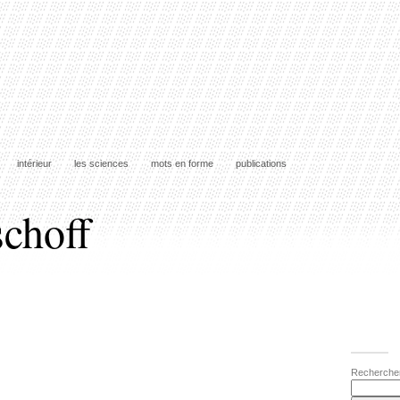
intérieur
les sciences
mots en forme
publications
schoff
Recherche