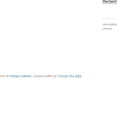
Recherch
Une poésie 
choses
hème de
Rodrigo Galindez
, à peine modifié par
Transat
.
Flux
RSS
.