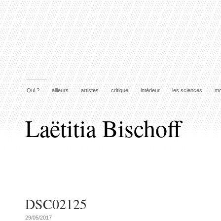
Qui ?
ailleurs
artistes
critique
intérieur
les sciences
mo
Laëtitia Bischoff
DSC02125
29/05/2017