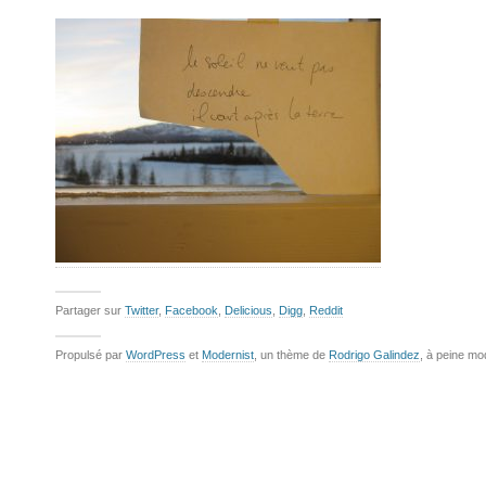
Partager sur
Twitter
,
Facebook
,
Delicious
,
Digg
,
Reddit
Propulsé par
WordPress
et
Modernist
, un thème de
Rodrigo Galindez
, à peine mo