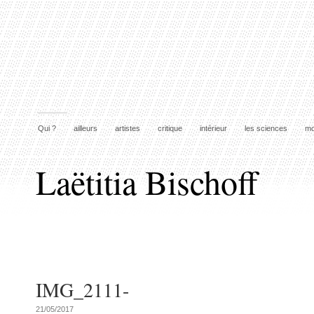
Qui ?
ailleurs
artistes
critique
intérieur
les sciences
mo
Laëtitia Bischoff
IMG_2111-
21/05/2017