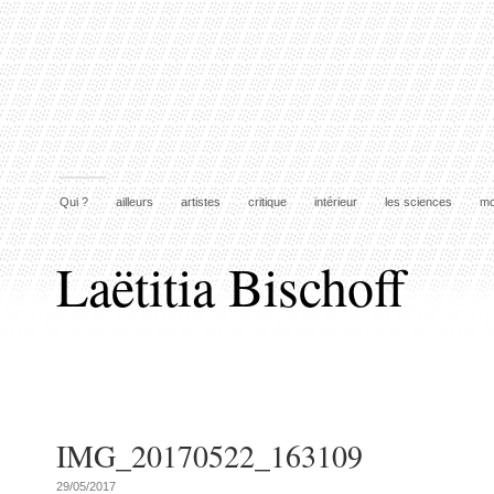
Qui ?
ailleurs
artistes
critique
intérieur
les sciences
mo
Laëtitia Bischoff
IMG_20170522_163109
29/05/2017