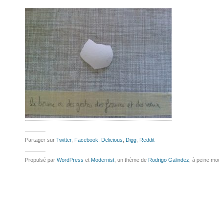
Partager sur
Twitter
,
Facebook
,
Delicious
,
Digg
,
Reddit
Propulsé par
WordPress
et
Modernist
, un thème de
Rodrigo Galindez
, à peine mo