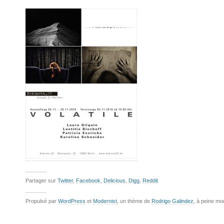
Partager sur
Twitter
,
Facebook
,
Delicious
,
Digg
,
Reddit
Propulsé par
WordPress
et
Modernist
, un thème de
Rodrigo Galindez
, à peine mo