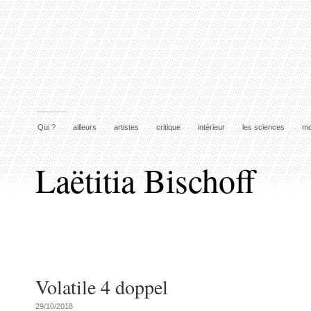
Qui ?
ailleurs
artistes
critique
intérieur
les sciences
mo
Laëtitia Bischoff
Volatile 4 doppel
29/10/2018