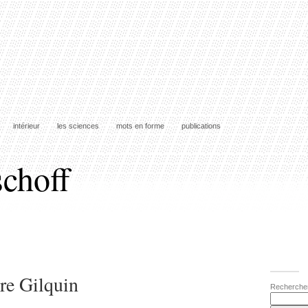
intérieur
les sciences
mots en forme
publications
schoff
ure Gilquin
Recherche