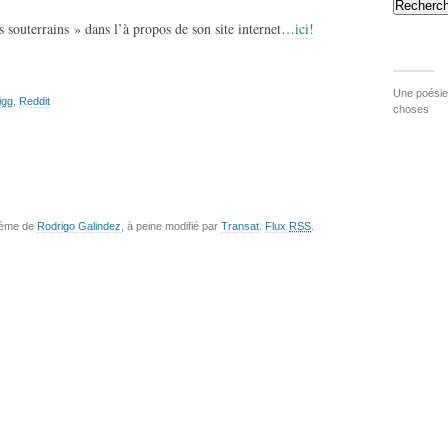
Recherch
s souterrains » dans l’à propos de son site internet…
ici!
Une poésie 
igg
,
Reddit
choses
hème de
Rodrigo Galindez
, à peine modifié par
Transat
.
Flux
RSS
.