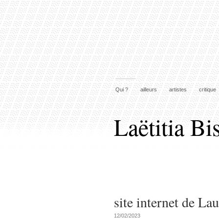
Qui ?
ailleurs
artistes
critique
Laëtitia Bi
site internet de La
12/02/2023