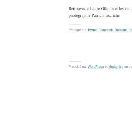
Retrouvez « Laure Gilquin et les vent
photographie Patricia Escriche
Partager sur
Twitter
,
Facebook
,
Delicious
,
D
Propulsé par
WordPress
et
Modernist
, un t