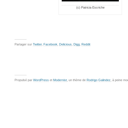
(c) Patricia Escriche
Partager sur
Twitter
,
Facebook
,
Delicious
,
Digg
,
Reddit
Propulsé par
WordPress
et
Modernist
, un thème de
Rodrigo Galindez
, à peine mo