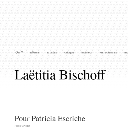
Qui ?
ailleurs
artistes
critique
intérieur
les sciences
mo
Laëtitia Bischoff
Pour Patricia Escriche
30/08/2018