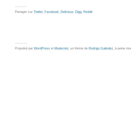
Partager sur
Twitter
,
Facebook
,
Delicious
,
Digg
,
Reddit
Propulsé par
WordPress
et
Modernist
, un thème de
Rodrigo Galindez
, à peine mo