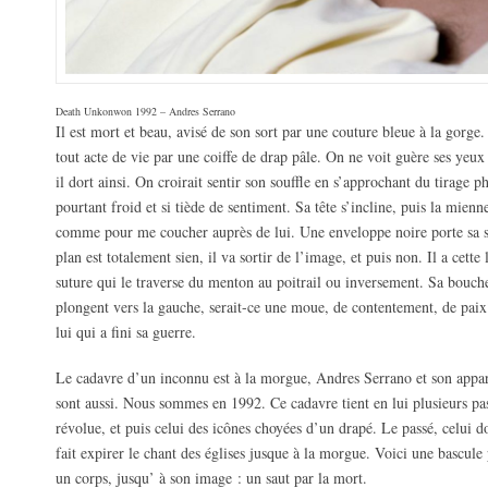
Death Unkonwon 1992 – Andres Serrano
Il est mort et beau, avisé de son sort par une couture bleue à la gorge.
tout acte de vie par une coiffe de drap pâle. On ne voit guère ses yeux
il dort ainsi. On croirait sentir son souffle en s’approchant du tirage p
pourtant froid et si tiède de sentiment. Sa tête s’incline, puis la mienne
comme pour me coucher auprès de lui. Une enveloppe noire porte sa si
plan est totalement sien, il va sortir de l’image, et puis non. Il a cette
suture qui le traverse du menton au poitrail ou inversement. Sa bouche
plongent vers la gauche, serait-ce une moue, de contentement, de paix? 
lui qui a fini sa guerre.
Le cadavre d’un inconnu est à la morgue, Andres Serrano et son appar
sont aussi. Nous sommes en 1992. Ce cadavre tient en lui plusieurs pas
révolue, et puis celui des icônes choyées d’un drapé. Le passé, celui d
fait expirer le chant des églises jusque à la morgue. Voici une bascul
un corps, jusqu’ à son image : un saut par la mort.