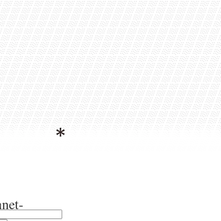
net-
r