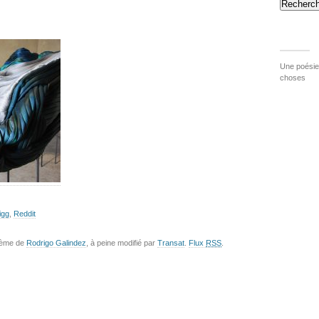
Recherch
Une poésie 
choses
igg
,
Reddit
hème de
Rodrigo Galindez
, à peine modifié par
Transat
.
Flux
RSS
.