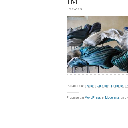
1M
07/03/2020
Partager sur
Twitter
,
Facebook
,
Delicious
,
D
Propulsé par
WordPress
et
Modernist
, un t