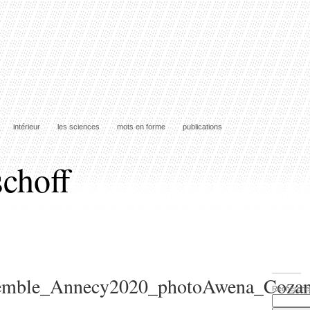
intérieur
les sciences
mots en forme
publications
schoff
emble_Annecy2020_photoAwena_Cozan
Recherche