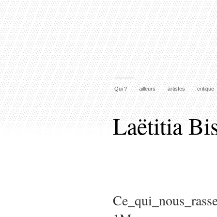
Qui ?
ailleurs
artistes
critique
Laëtitia Bi
Ce_qui_nous_rass