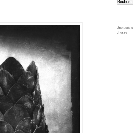
Recherch
Une poésie 
choses