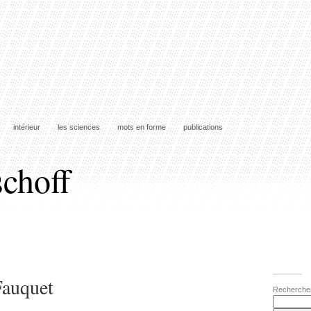
intérieur
les sciences
mots en forme
publications
schoff
Fauquet
Recherche