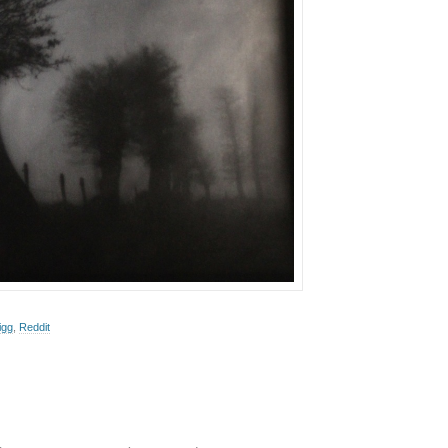
igg
,
Reddit