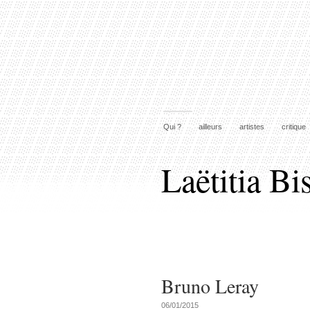
Qui ?
ailleurs
artistes
critique
Laëtitia Bi
Bruno Leray
06/01/2015