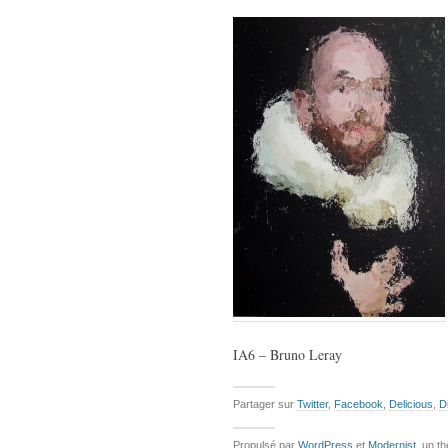
IA6 – Bruno Leray
Partager sur
Twitter
,
Facebook
,
Delicious
,
D
Propulsé par
WordPress
et
Modernist
, un t