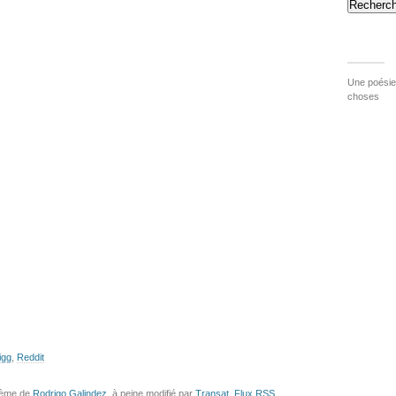
Recherch
Une poésie 
choses
igg
,
Reddit
hème de
Rodrigo Galindez
, à peine modifié par
Transat
.
Flux
RSS
.