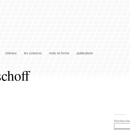
intérieur
les sciences
mots en forme
publications
schoff
Recherche