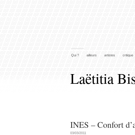
Qui ?
ailleurs
artistes
critique
Laëtitia Bi
INES – Confort d’
03/03/2011