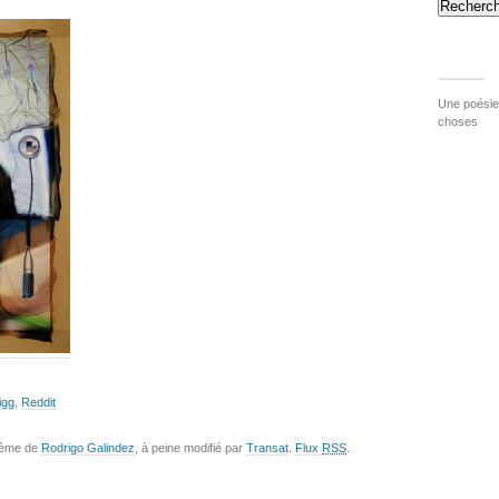
Recherch
Une poésie 
choses
igg
,
Reddit
hème de
Rodrigo Galindez
, à peine modifié par
Transat
.
Flux
RSS
.