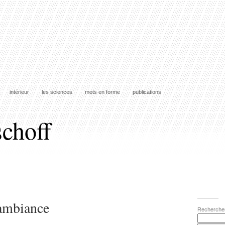
intérieur
les sciences
mots en forme
publications
schoff
ambiance
Recherche