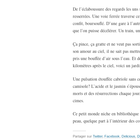
De l’éclaboussure des regards les uns 
resserrées. Une voie ferrée traverse c
confit, boursouflé. D’une gare à l’autr
que l’on puisse décélérer. Un train, un
Ça pince, ça gratte et ne veut pas sorti
son amour au ciel, il ne sait pas mett
pris une bouffée d’air sous l’eau. Et d
kilomètres après le ciel, voici un jardi
Une pulsation étouffée cabriole sans c
camisole? L’acide et le jasmin s’épous
morts et des résurrections chaque jour
cimes.
Ce petit monde niche en bibliothèque so
peau, quelque part à l’intérieur des co
Partager sur
Twitter
,
Facebook
,
Delicious
,
D