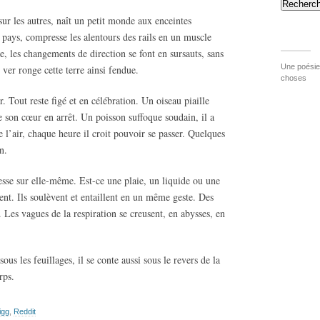
Recherch
sur les autres, naît un petit monde aux enceintes
e pays, compresse les alentours des rails en un muscle
e, les changements de direction se font en sursauts, sans
Une poésie 
 ver ronge cette terre ainsi fendue.
choses
r. Tout reste figé et en célébration. Un oiseau piaille
re son cœur en arrêt. Un poisson suffoque soudain, il a
e l’air, chaque heure il croit pouvoir se passer. Quelques
n.
esse sur elle-même. Est-ce une plaie, un liquide ou une
ent. Ils soulèvent et entaillent en un même geste. Des
. Les vagues de la respiration se creusent, en abysses, en
us les feuillages, il se conte aussi sous le revers de la
rps.
igg
,
Reddit