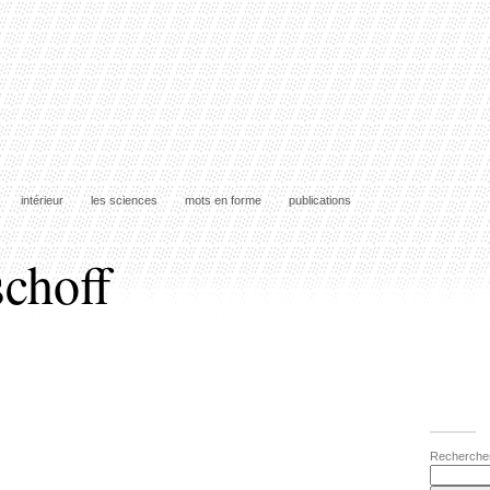
intérieur
les sciences
mots en forme
publications
schoff
Recherche