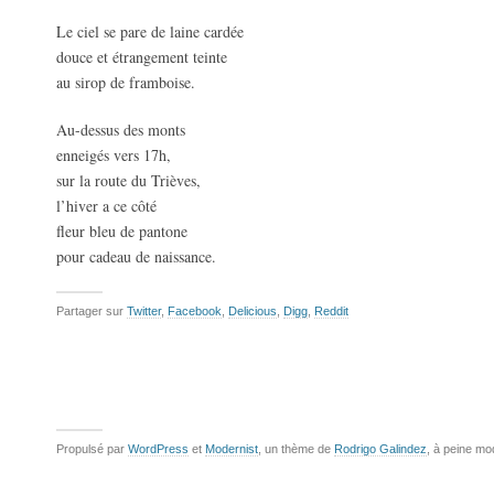
Le ciel se pare de laine cardée
douce et étrangement teinte
au sirop de framboise.
Au-dessus des monts
enneigés vers 17h,
sur la route du Trièves,
l’hiver a ce côté
fleur bleu de pantone
pour cadeau de naissance.
Partager sur
Twitter
,
Facebook
,
Delicious
,
Digg
,
Reddit
Propulsé par
WordPress
et
Modernist
, un thème de
Rodrigo Galindez
, à peine mo