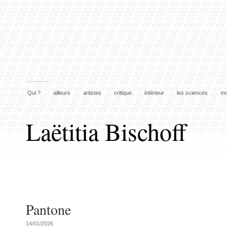
Qui ?
ailleurs
artistes
critique
intérieur
les sciences
mo
Laëtitia Bischoff
Pantone
14/01/2026