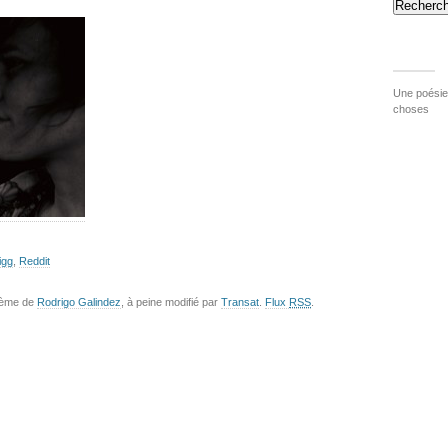
Recherch
Une poésie 
choses
igg
,
Reddit
hème de
Rodrigo Galindez
, à peine modifié par
Transat
.
Flux
RSS
.