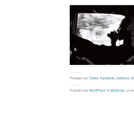
Partager sur
Twitter
,
Facebook
,
Delicious
,
D
Propulsé par
WordPress
et
Modernist
, un t