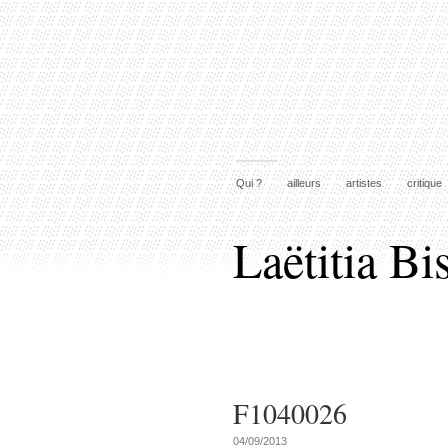
Qui ?
ailleurs
artistes
critique
Laëtitia Bi
F1040026
04/09/2013