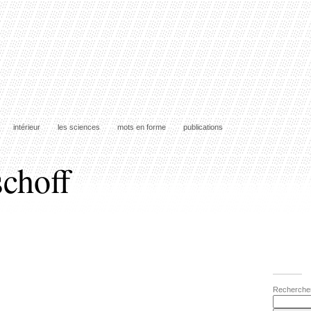
intérieur
les sciences
mots en forme
publications
schoff
Recherche