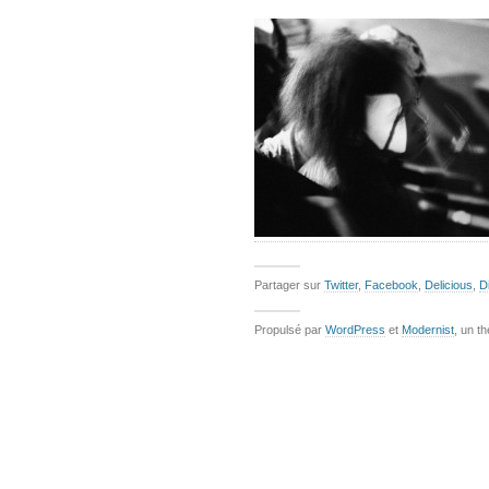
Partager sur
Twitter
,
Facebook
,
Delicious
,
D
Propulsé par
WordPress
et
Modernist
, un t