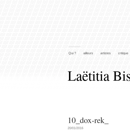
Qui ?
ailleurs
artistes
critique
Laëtitia Bi
10_dox-rek_
20/01/2016