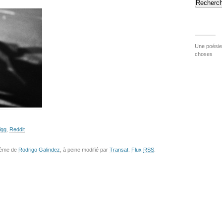
Recherch
Une poésie 
choses
igg
,
Reddit
hème de
Rodrigo Galindez
, à peine modifié par
Transat
.
Flux
RSS
.