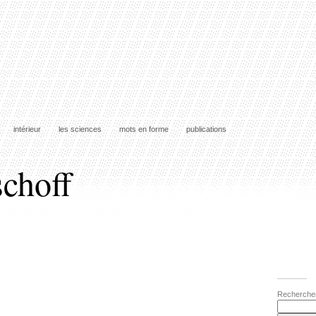
intérieur
les sciences
mots en forme
publications
schoff
Recherche