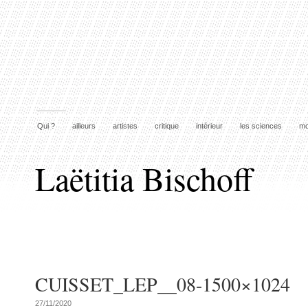
Qui ?
ailleurs
artistes
critique
intérieur
les sciences
mo
Laëtitia Bischoff
CUISSET_LEP__08-1500×1024
27/11/2020