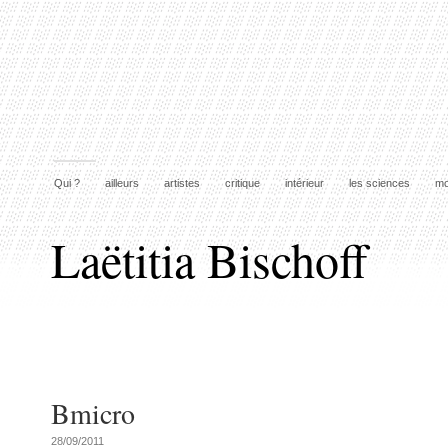
Qui ?
ailleurs
artistes
critique
intérieur
les sciences
mo
Laëtitia Bischoff
Bmicro
28/09/2011