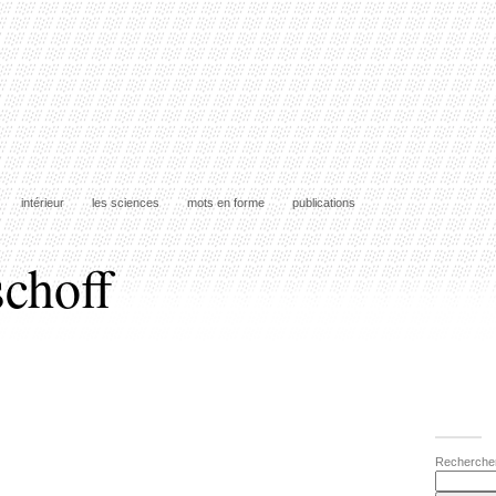
intérieur
les sciences
mots en forme
publications
schoff
Recherche