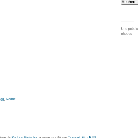
Recherch
Une poésie 
choses
igg
,
Reddit
hème de
Rodrigo Galindez
, à peine modifié par
Transat
.
Flux
RSS
.