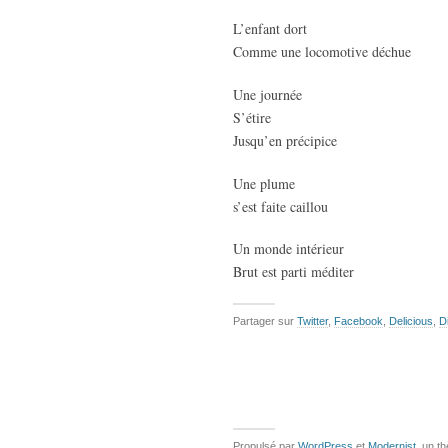
L’enfant dort
Comme une locomotive déchue
Une journée
S’étire
Jusqu’en précipice
Une plume
s’est faite caillou
Un monde intérieur
Brut est parti méditer
Partager sur
Twitter
,
Facebook
,
Delicious
,
D
Propulsé par
WordPress
et
Modernist
, un t