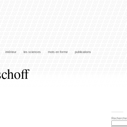
intérieur
les sciences
mots en forme
publications
schoff
Recherche