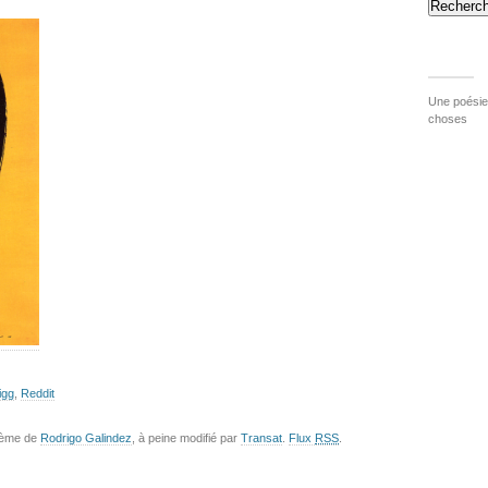
Recherch
Une poésie 
choses
igg
,
Reddit
hème de
Rodrigo Galindez
, à peine modifié par
Transat
.
Flux
RSS
.