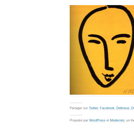
Partager sur
Twitter
,
Facebook
,
Delicious
,
D
Propulsé par
WordPress
et
Modernist
, un t