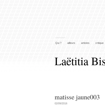
Qui ?
ailleurs
artistes
critique
Laëtitia Bi
matisse jaune003
02/09/2016