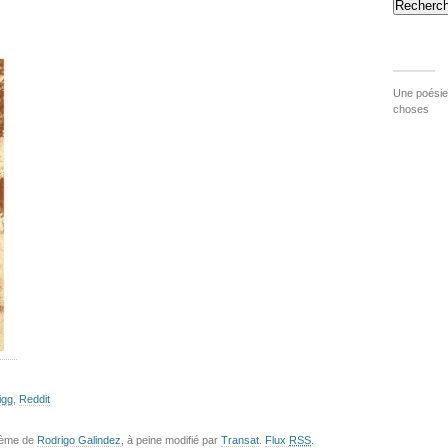
Recherch
Une poésie 
choses
igg
,
Reddit
hème de
Rodrigo Galindez
, à peine modifié par
Transat
.
Flux
RSS
.