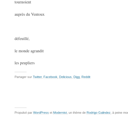
tournoient
auprès du Ventoux
défeuillé,
le monde agrandit
les peupliers
Partager sur
Twitter
,
Facebook
,
Delicious
,
Digg
,
Reddit
Propulsé par
WordPress
et
Modernist
, un thème de
Rodrigo Galindez
, à peine mo