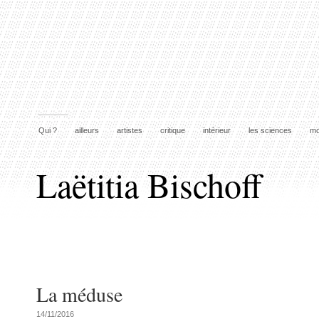
Qui ?
ailleurs
artistes
critique
intérieur
les sciences
mo
Laëtitia Bischoff
La méduse
14/11/2016