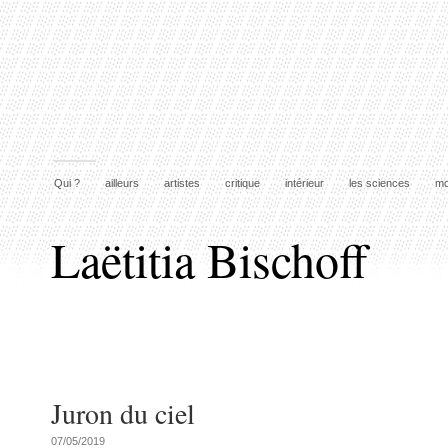
Qui ?
ailleurs
artistes
critique
intérieur
les sciences
mo
Laëtitia Bischoff
Juron du ciel
07/05/2019