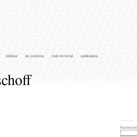
intérieur
les sciences
mots en forme
publications
schoff
Recherche