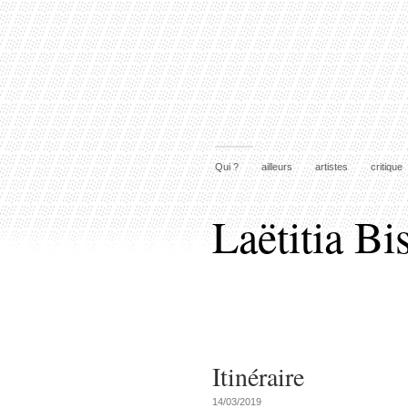
Qui ?
ailleurs
artistes
critique
Laëtitia Bi
Itinéraire
14/03/2019