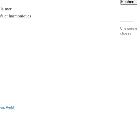
Recherch
 la mer
és et harmoniques
Une poésie 
choses
igg
,
Reddit