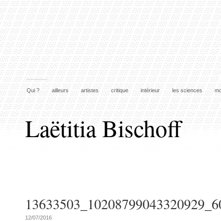
Qui ?
ailleurs
artistes
critique
intérieur
les sciences
mo
Laëtitia Bischoff
13633503_10208799043320929_6
12/07/2016