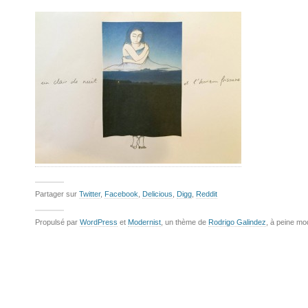
Partager sur
Twitter
,
Facebook
,
Delicious
,
Digg
,
Reddit
Propulsé par
WordPress
et
Modernist
, un thème de
Rodrigo Galindez
, à peine mo