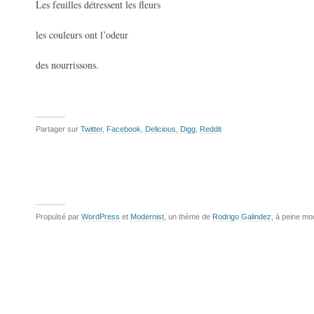
Les feuilles détressent les fleurs
les couleurs ont l’odeur
des nourrissons.
Partager sur
Twitter
,
Facebook
,
Delicious
,
Digg
,
Reddit
Propulsé par
WordPress
et
Modernist
, un thème de
Rodrigo Galindez
, à peine mo