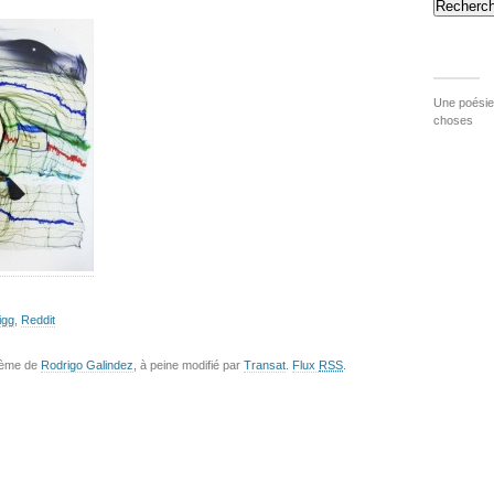
Recherch
Une poésie 
choses
igg
,
Reddit
hème de
Rodrigo Galindez
, à peine modifié par
Transat
.
Flux
RSS
.