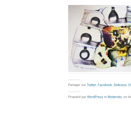
Partager sur
Twitter
,
Facebook
,
Delicious
,
D
Propulsé par
WordPress
et
Modernist
, un t