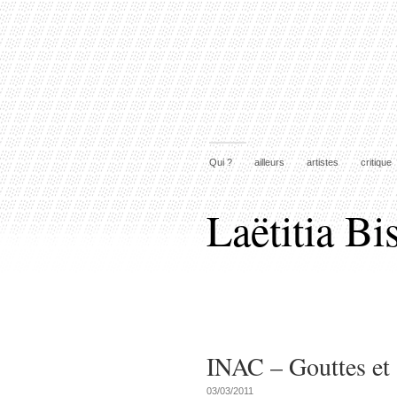
Qui ?
ailleurs
artistes
critique
Laëtitia Bi
INAC – Gouttes et 
03/03/2011