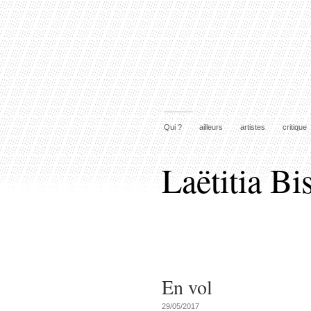
Qui ?
ailleurs
artistes
critique
Laëtitia Bi
En vol
29/05/2017