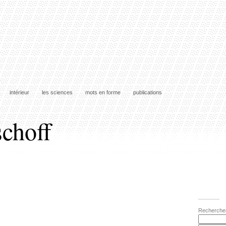
intérieur
les sciences
mots en forme
publications
schoff
Recherche