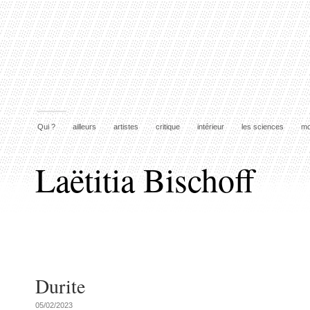
Qui ?
ailleurs
artistes
critique
intérieur
les sciences
mo
Laëtitia Bischoff
Durite
05/02/2023