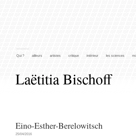
Qui ?
ailleurs
artistes
critique
intérieur
les sciences
mo
Laëtitia Bischoff
Eino-Esther-Berelowitsch
25/04/2016