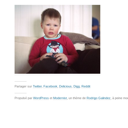
Partager sur
Twitter
,
Facebook
,
Delicious
,
Digg
,
Reddit
Propulsé par
WordPress
et
Modernist
, un thème de
Rodrigo Galindez
, à peine mo