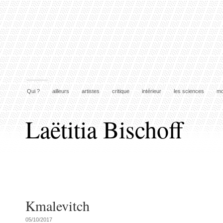
Qui ?
ailleurs
artistes
critique
intérieur
les sciences
mo
Laëtitia Bischoff
Kmalevitch
05/10/2017