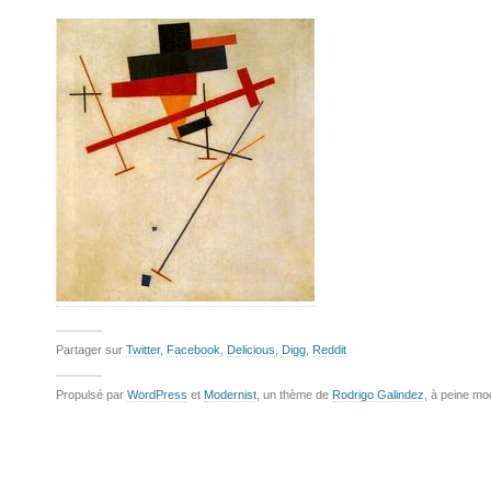
Partager sur
Twitter
,
Facebook
,
Delicious
,
Digg
,
Reddit
Propulsé par
WordPress
et
Modernist
, un thème de
Rodrigo Galindez
, à peine mo