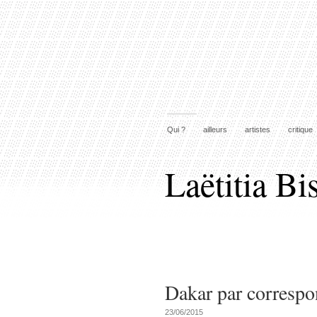
Qui ?
ailleurs
artistes
critique
Laëtitia Bi
Dakar par corresp
23/06/2015