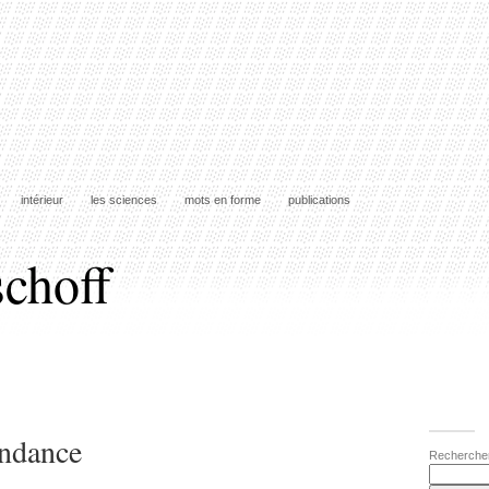
intérieur
les sciences
mots en forme
publications
schoff
ondance
Recherche