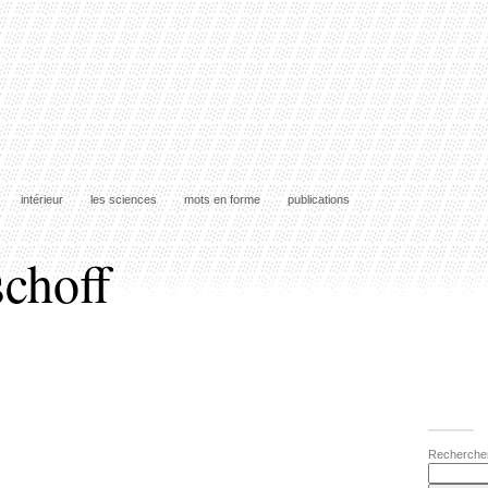
intérieur
les sciences
mots en forme
publications
schoff
Recherche