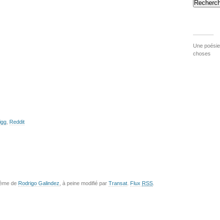
Recherch
Une poésie 
choses
igg
,
Reddit
hème de
Rodrigo Galindez
, à peine modifié par
Transat
.
Flux
RSS
.