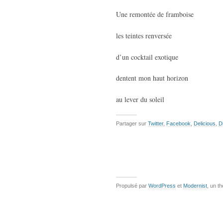
Une remontée de framboise
les teintes renversée
d’un cocktail exotique
dentent mon haut horizon
au lever du soleil
Partager sur
Twitter
,
Facebook
,
Delicious
,
D
Propulsé par
WordPress
et
Modernist
, un t