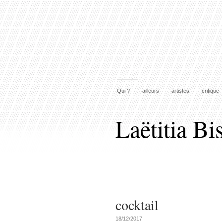
Qui ?
ailleurs
artistes
critique
Laëtitia Bi
cocktail
18/12/2017