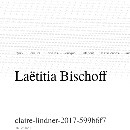
Qui ?
ailleurs
artistes
critique
intérieur
les sciences
mo
Laëtitia Bischoff
claire-lindner-2017-599b6f7
01/12/2020