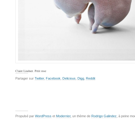
Claire Lindner. Petit rose
Partager sur
Twitter
,
Facebook
,
Delicious
,
Digg
,
Reddit
Propulsé par
WordPress
et
Modernist
, un thème de
Rodrigo Galindez
, à peine mo