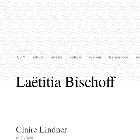
Qui ?
ailleurs
artistes
critique
intérieur
les sciences
mo
Laëtitia Bischoff
Claire Lindner
01/12/2020