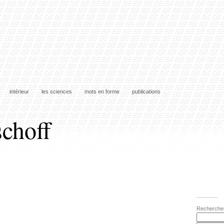
intérieur
les sciences
mots en forme
publications
schoff
Recherche