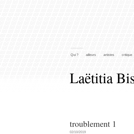
Qui ?
ailleurs
artistes
critique
Laëtitia Bi
troublement 1
02/10/2019