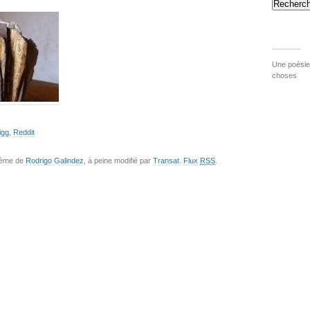
Recherch
Une poésie 
choses
igg
,
Reddit
hème de
Rodrigo Galindez
, à peine modifié par
Transat
.
Flux
RSS
.