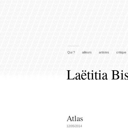
Qui ?
ailleurs
artistes
critique
Laëtitia Bi
Atlas
12/05/2014