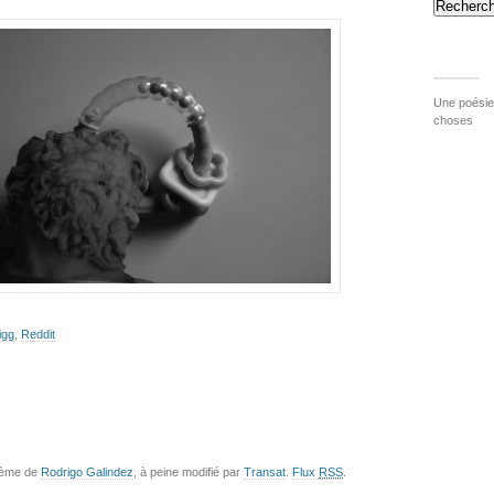
Recherch
Une poésie 
choses
igg
,
Reddit
hème de
Rodrigo Galindez
, à peine modifié par
Transat
.
Flux
RSS
.