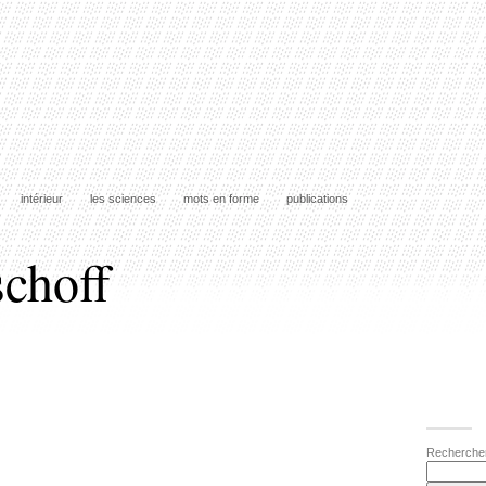
intérieur
les sciences
mots en forme
publications
schoff
Recherche