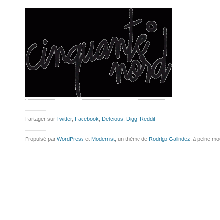
Partager sur
Twitter
,
Facebook
,
Delicious
,
Digg
,
Reddit
Propulsé par
WordPress
et
Modernist
, un thème de
Rodrigo Galindez
, à peine mo