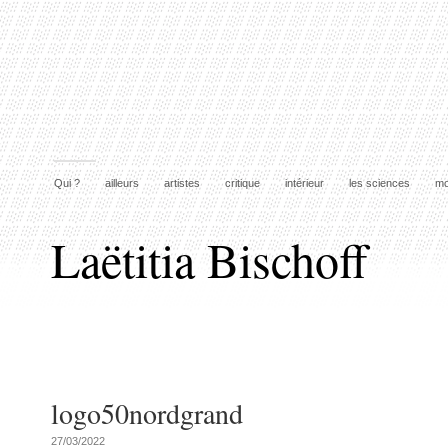
Qui ?
ailleurs
artistes
critique
intérieur
les sciences
mo
Laëtitia Bischoff
logo50nordgrand
27/03/2022