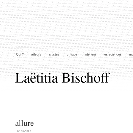
Qui ?
ailleurs
artistes
critique
intérieur
les sciences
mo
Laëtitia Bischoff
allure
14/09/2017