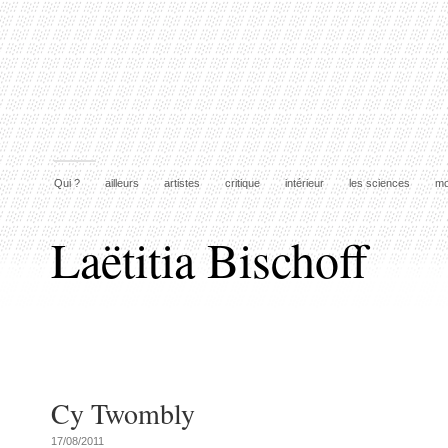
Qui ?
ailleurs
artistes
critique
intérieur
les sciences
mo
Laëtitia Bischoff
Cy Twombly
17/08/2011