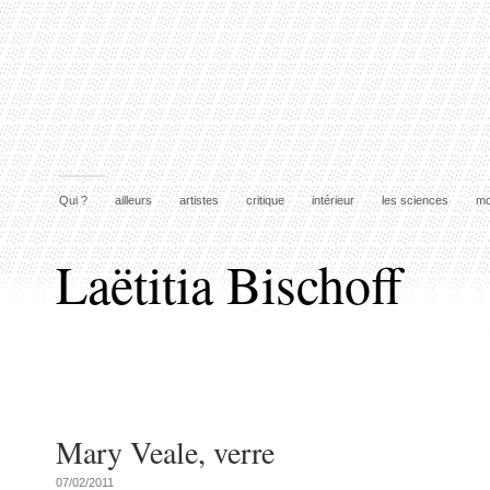
Qui ?
ailleurs
artistes
critique
intérieur
les sciences
mo
Laëtitia Bischoff
Mary Veale, verre
07/02/2011