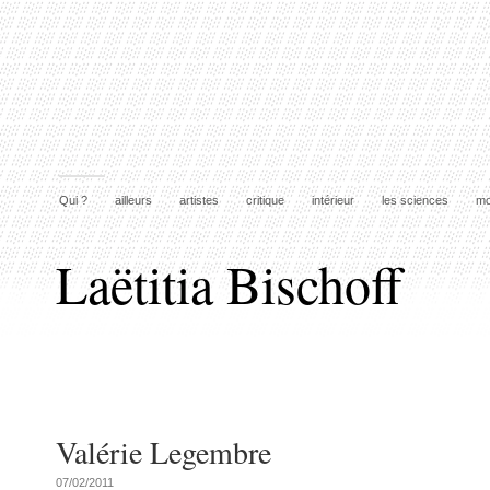
Qui ?
ailleurs
artistes
critique
intérieur
les sciences
mo
Laëtitia Bischoff
Valérie Legembre
07/02/2011