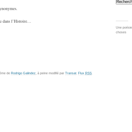
Recherch
synonymes.
du dans l’Histoire…
Une poésie 
choses
hème de
Rodrigo Galindez
, à peine modifié par
Transat
.
Flux
RSS
.