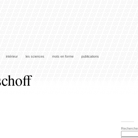
intérieur
les sciences
mots en forme
publications
schoff
Recherche