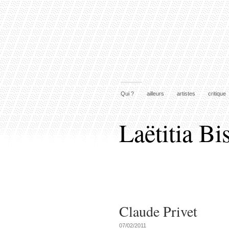
Qui ?
ailleurs
artistes
critique
Laëtitia Bi
Claude Privet
07/02/2011