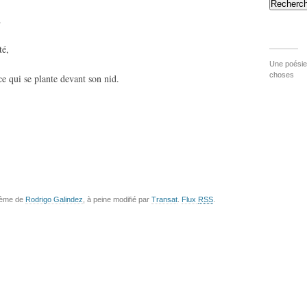
Recherch
.
té,
Une poésie 
choses
 ce qui se plante devant son nid.
hème de
Rodrigo Galindez
, à peine modifié par
Transat
.
Flux
RSS
.