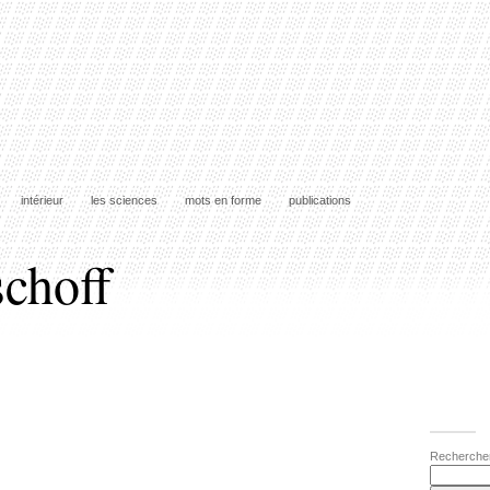
intérieur
les sciences
mots en forme
publications
schoff
Recherche