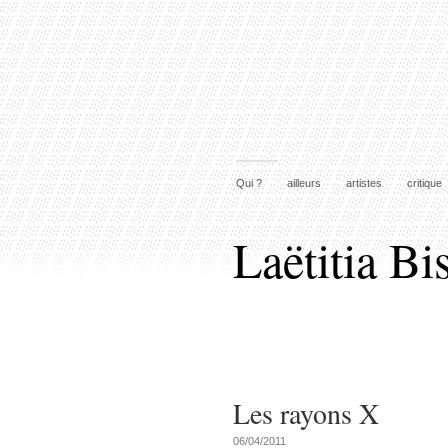
Qui ?
ailleurs
artistes
critique
Laëtitia Bi
Les rayons X
06/04/2011