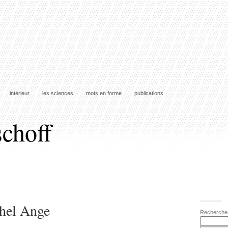
intérieur
les sciences
mots en forme
publications
schoff
chel Ange
Recherche