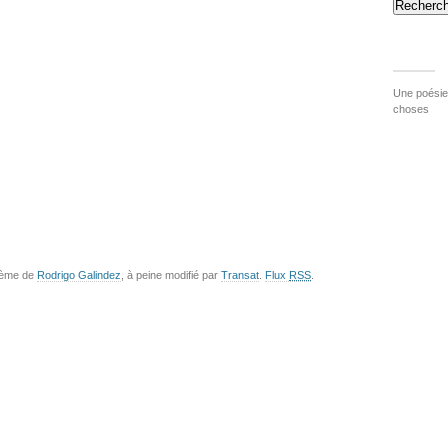
Recherch
Une poésie 
choses
hème de
Rodrigo Galindez
, à peine modifié par
Transat
.
Flux
RSS
.