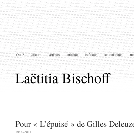
Qui ?
ailleurs
artistes
critique
intérieur
les sciences
mo
Laëtitia Bischoff
Pour « L’épuisé » de Gilles Deleuz
19/02/2011