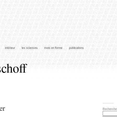
intérieur
les sciences
mots en forme
publications
schoff
er
Recherche