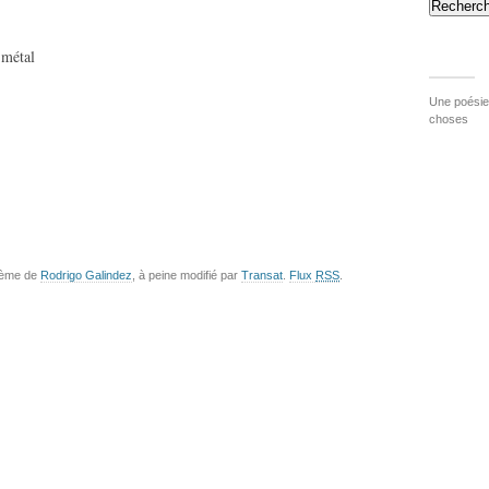
Recherch
 métal
Une poésie 
choses
hème de
Rodrigo Galindez
, à peine modifié par
Transat
.
Flux
RSS
.