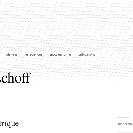
intérieur
les sciences
mots en forme
publications
schoff
trique
Recherche