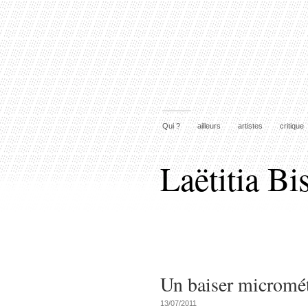
Qui ?
ailleurs
artistes
critique
Laëtitia Bi
Un baiser micromé
13/07/2011