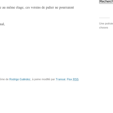
Recherch
ste au même étage, ces voisins de palier ne pourraient
mal,
Une poésie 
choses
hème de
Rodrigo Galindez
, à peine modifié par
Transat
.
Flux
RSS
.