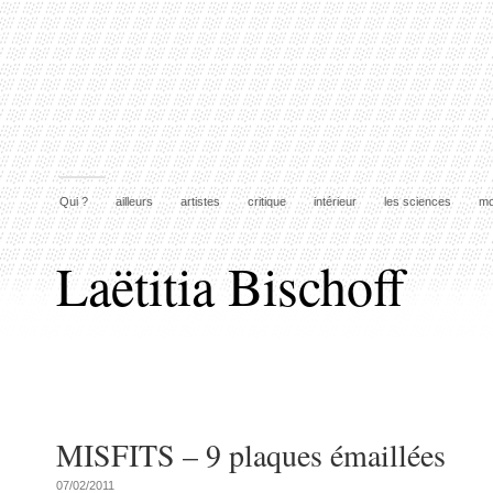
Qui ?
ailleurs
artistes
critique
intérieur
les sciences
mo
Laëtitia Bischoff
MISFITS – 9 plaques émaillées
07/02/2011